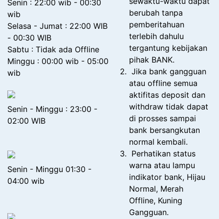
sewaktu-waktu dapat
Senin : 22:00 wib - 00:30
berubah tanpa
wib
pemberitahuan
Selasa - Jumat : 22:00 WIB
terlebih dahulu
- 00:30 WIB
tergantung kebijakan
Sabtu : Tidak ada Offline
pihak BANK.
Minggu : 00:00 wib - 05:00
Jika bank gangguan
wib
atau offline semua
aktifitas deposit dan
withdraw tidak dapat
Senin - Minggu : 23:00 -
di prosses sampai
02:00 WIB
bank bersangkutan
normal kembali.
Perhatikan status
warna atau lampu
Senin - Minggu 01:30 -
indikator bank, Hijau
04:00 wib
Normal, Merah
Offline, Kuning
Gangguan.