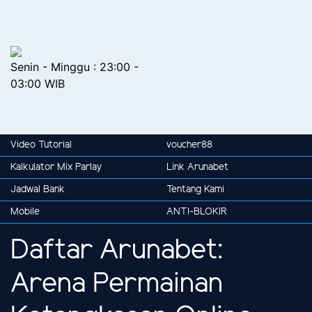
Senin - Minggu : 23:00 -
03:00 WIB
Video Tutorial
voucher88
Kalkulator Mix Parlay
Link Arunabet
Jadwal Bank
Tentang Kami
Mobile
ANTI-BLOKIR
Daftar Arunabet:
Arena Permainan