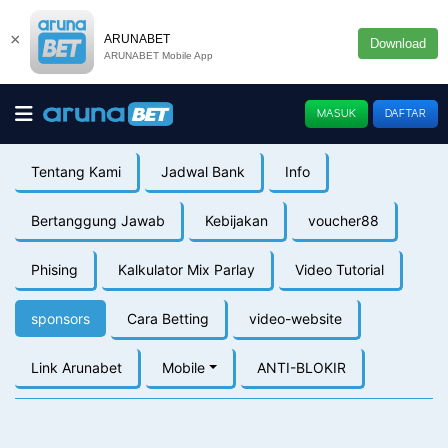
×
ARUNABET
Download
ARUNABET Mobile App
MASUK
DAFTAR
Tentang Kami
Jadwal Bank
Info
Bertanggung Jawab
Kebijakan
voucher88
Phising
Kalkulator Mix Parlay
Video Tutorial
sponsors
Cara Betting
video-website
Link Arunabet
Mobile
ANTI-BLOKIR